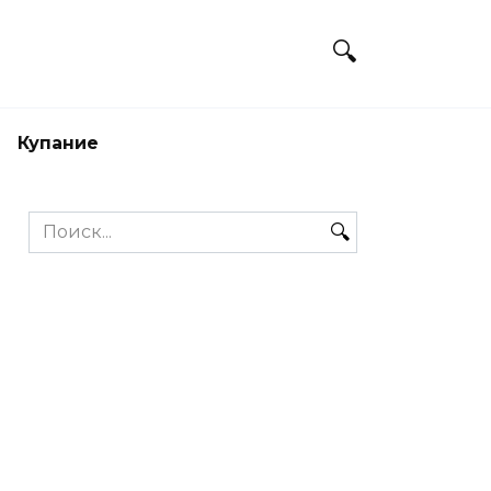
Купание
Search
for: