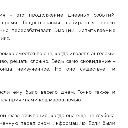
ния – это продолжение дневных событий.
время бодрствования набираются новых
енно перерабатывает. Эмоции, испытываемые
иях.
омко смеется во сне, когда играет с ангелами.
во, решать сложно. Ведь само сновидение –
онца неизученное. Но оно существует и
если ему было весело днем. Точно также и
ятся причинами кошмаров ночью.
й фазе засыпания, когда она еще не глубока.
лученную перед сном информацию. Если были