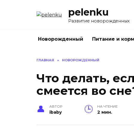
Перейти
pelenku
к
содержанию
Развитие новорожденных
Новорожденный
Питание и кор
ГЛАВНАЯ
»
НОВОРОЖДЕННЫЙ
Что делать, ес
смеется во сне
АВТОР
НА ЧТЕНИЕ
ibaby
2 мин.