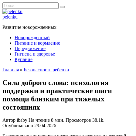
Перейти
Search
к
for:
содержанию
pelenku
Развитие новорожденных
Новорожденный
Питание и кормление
Передвижение
Гигиена и здоровье
Купание
Главная
»
Безопасность ребенка
Сила доброго слова: психология
поддержки и практические шаги
помощи близким при тяжелых
состояниях
Автор
ibaby
На чтение
8 мин.
Просмотров
38.1k.
Опубликовано
29.04.2026
Благополучие домашнего очага часто держится на женской