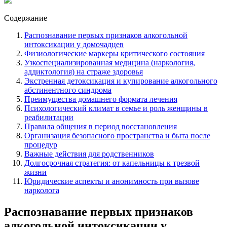
Содержание
Распознавание первых признаков алкогольной
интоксикации у домочадцев
Физиологические маркеры критического состояния
Узкоспециализированная медицина (наркология,
аддиктология) на страже здоровья
Экстренная детоксикация и купирование алкогольного
абстинентного синдрома
Преимущества домашнего формата лечения
Психологический климат в семье и роль женщины в
реабилитации
Правила общения в период восстановления
Организация безопасного пространства и быта после
процедур
Важные действия для родственников
Долгосрочная стратегия: от капельницы к трезвой
жизни
Юридические аспекты и анонимность при вызове
нарколога
Распознавание первых признаков
алкогольной интоксикации у