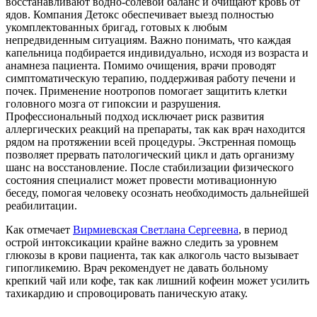
восстанавливают водно-солевой баланс и очищают кровь от
ядов. Компания Детокс обеспечивает выезд полностью
укомплектованных бригад, готовых к любым
непредвиденным ситуациям. Важно понимать, что каждая
капельница подбирается индивидуально, исходя из возраста и
анамнеза пациента. Помимо очищения, врачи проводят
симптоматическую терапию, поддерживая работу печени и
почек. Применение ноотропов помогает защитить клетки
головного мозга от гипоксии и разрушения.
Профессиональный подход исключает риск развития
аллергических реакций на препараты, так как врач находится
рядом на протяжении всей процедуры. Экстренная помощь
позволяет прервать патологический цикл и дать организму
шанс на восстановление. После стабилизации физического
состояния специалист может провести мотивационную
беседу, помогая человеку осознать необходимость дальнейшей
реабилитации.
Как отмечает
Вирмиевская Светлана Сергеевна
, в период
острой интоксикации крайне важно следить за уровнем
глюкозы в крови пациента, так как алкоголь часто вызывает
гипогликемию. Врач рекомендует не давать больному
крепкий чай или кофе, так как лишний кофеин может усилить
тахикардию и спровоцировать паническую атаку.