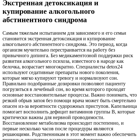
Экстренная детоксикация и
купирование алкогольного
абстинентного синдрома
Самым тяжелым испытанием для зависимого и его семьи
становится экстренная детоксикация и купирование
алкогольного абстинентного синдрома. Это период, когда
организм мучительно перестраивается на работу без
привычного допинга. Без медикаментозной поддержки риск
развития алкогольного психоза, известного в народе как
белочка, возрастает многократно. Специалисты detox24
используют седативные препараты нового поколения,
которые мягко купируют тревогу и нормализуют сон.
Правильно подобранные дозировки позволяют пациенту
погрузиться в лечебный сон, во время которого проходят
основные восстановительные процессы. Важно понимать, что
резкий обрыв запоя без помощи врача может быть смертельно
опасен из-за вероятности судорожных приступов. Капельница
помогает восполнить дефицит витаминов группы B, которые
критически важны для нервной проводимости.
Восстановление метаболизма происходит постепенно, и
первые несколько часов после процедуры являются
решающими. Родственникам в этот момент важно обеспечить
тишину и отсутствие раздражающих факторов.