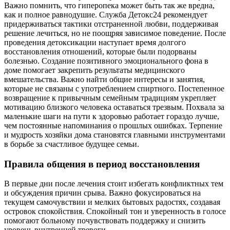
Важно помнить, что гиперопека может быть так же вредна,
как и полное равнодушие. Служба Детокс24 рекомендует
придерживаться тактики отстраненной любви, поддерживая
решение лечиться, но не поощряя зависимое поведение. После
проведения детоксикации наступает время долгого
восстановления отношений, которые были подорваны
болезнью. Создание позитивного эмоционального фона в
доме помогает закрепить результаты медицинского
вмешательства. Важно найти общие интересы и занятия,
которые не связаны с употреблением спиртного. Постепенное
возвращение к привычным семейным традициям укрепляет
мотивацию близкого человека оставаться трезвым. Похвала за
маленькие шаги на пути к здоровью работает гораздо лучше,
чем постоянные напоминания о прошлых ошибках. Терпение
и мудрость хозяйки дома становятся главными инструментами
в борьбе за счастливое будущее семьи.
Правила общения в период восстановления
В первые дни после лечения стоит избегать конфликтных тем
и обсуждения причин срыва. Важно фокусироваться на
текущем самочувствии и мелких бытовых радостях, создавая
островок спокойствия. Спокойный тон и уверенность в голосе
помогают больному почувствовать поддержку и снизить
уровень внутренней тревоги.