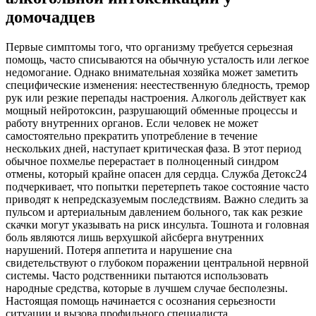
домочадцев
Первые симптомы того, что организму требуется серьезная
помощь, часто списываются на обычную усталость или легкое
недомогание. Однако внимательная хозяйка может заметить
специфические изменения: неестественную бледность, тремор
рук или резкие перепады настроения. Алкоголь действует как
мощный нейротоксин, разрушающий обменные процессы и
работу внутренних органов. Если человек не может
самостоятельно прекратить употребление в течение
нескольких дней, наступает критическая фаза. В этот период
обычное похмелье перерастает в полноценный синдром
отмены, который крайне опасен для сердца. Служба Детокс24
подчеркивает, что попытки перетерпеть такое состояние часто
приводят к непредсказуемым последствиям. Важно следить за
пульсом и артериальным давлением больного, так как резкие
скачки могут указывать на риск инсульта. Тошнота и головная
боль являются лишь верхушкой айсберга внутренних
нарушений. Потеря аппетита и нарушение сна
свидетельствуют о глубоком поражении центральной нервной
системы. Часто родственники пытаются использовать
народные средства, которые в лучшем случае бесполезны.
Настоящая помощь начинается с осознания серьезности
ситуации и вызова профильного специалиста.