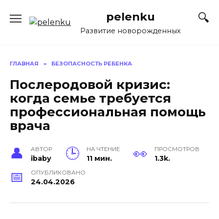
Перейти
pelenku
к
содержанию
Развитие новорожденных
ГЛАВНАЯ
»
БЕЗОПАСНОСТЬ РЕБЕНКА
Послеродовой кризис:
когда семье требуется
профессиональная помощь
врача
АВТОР
НА ЧТЕНИЕ
ПРОСМОТРОВ
ibaby
11 мин.
1.3k.
ОПУБЛИКОВАНО
24.04.2026