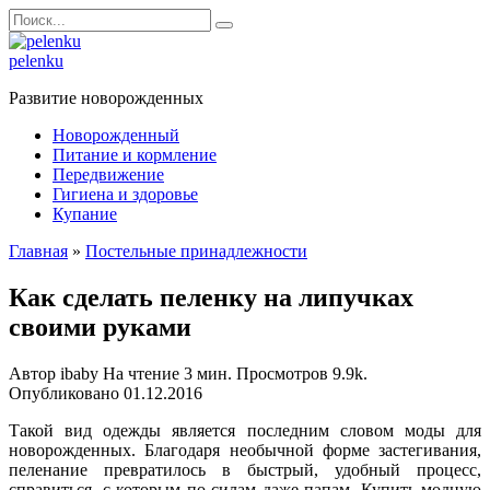
Перейти
Search
к
for:
содержанию
pelenku
Развитие новорожденных
Новорожденный
Питание и кормление
Передвижение
Гигиена и здоровье
Купание
Главная
»
Постельные принадлежности
Как сделать пеленку на липучках
своими руками
Автор
ibaby
На чтение
3 мин.
Просмотров
9.9k.
Опубликовано
01.12.2016
Такой вид одежды является последним словом моды для
новорожденных. Благодаря необычной форме застегивания,
пеленание превратилось в быстрый, удобный процесс,
справиться, с которым по силам даже папам. Купить модную