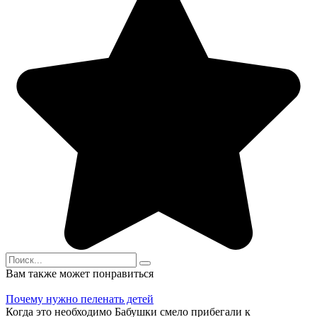
Search
for:
Вам также может понравиться
Почему нужно пеленать детей
Когда это необходимо Бабушки смело прибегали к